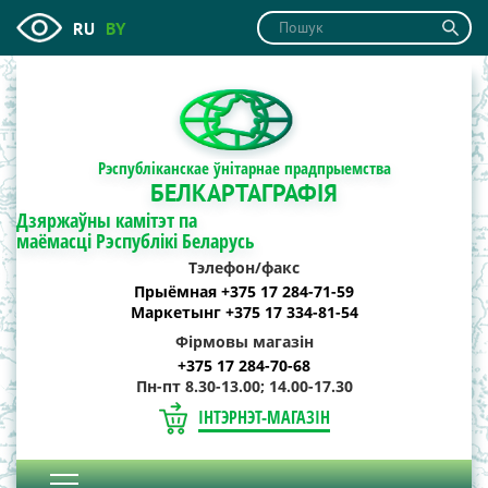
RU
BY
Рэспубліканскае ўнітарнае прадпрыемства
БЕЛКАРТАГРАФІЯ
Дзяржаўны камітэт па
маёмасці Рэспублікі Беларусь
Тэлефон/факс
Прыёмная +375 17 284-71-59
Маркетынг +375 17 334-81-54
Фірмовы магазін
+375 17 284-70-68
Пн-пт 8.30-13.00; 14.00-17.30
ІНТЭРНЭТ-МАГАЗІН