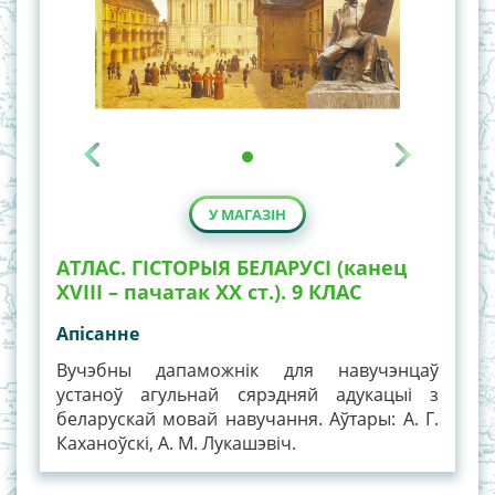
У МАГАЗІН
АТЛАС. ГІСТОРЫЯ БЕЛАРУСІ (канец
ХVIII – пачатак ХХ ст.). 9 КЛАС
Апiсанне
Вучэбны дапаможнік для навучэнцаў
устаноў агульнай сярэдняй адукацыі з
беларускай мовай навучання. Аўтары: А. Г.
Каханоўскі, А. М. Лукашэвіч.