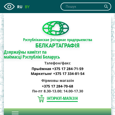
RU
BY
Рэспубліканскае ўнітарнае прадпрыемства
БЕЛКАРТАГРАФІЯ
Дзяржаўны камітэт па
маёмасці Рэспублікі Беларусь
Тэлефон/факс
Прыёмная +375 17 284-71-59
Маркетынг +375 17 334-81-54
Фірмовы магазін
+375 17 284-70-68
Пн-пт 8.30-13.00; 14.00-17.30
ІНТЭРНЭТ-МАГАЗІН