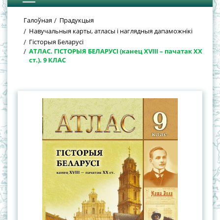
Галоўная
Прадукцыя
Навучальныя карты, атласы і наглядныя дапаможнікі
Гісторыя Беларусі
АТЛАС. ГІСТОРЫЯ БЕЛАРУСІ (канец ХVIII – пачатак ХХ
ст.). 9 КЛАС