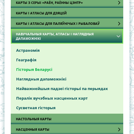
КАРТЫ З СЕРЫІ «РАЁН, РАЁННЫ ЦЭНТР»
Аўтадарожныя і турысцкiя карты
Палiтычныя карты
КАРТЫ І АТЛАСЫ ДЛЯ ДЗЯЦЕЙ
Брэсцкая вобласць
Турысцкія атласы Рэспублікі Беларусь
КАРТЫ І АТЛАСЫ ДЛЯ ПАЛЯЎНІЧЫХ І РЫБАЛОВАЎ
Віцебская вобласць
Турысцкія карты Рэспублікі Беларусь
Гомельская вобласць
НАВУЧАЛЬНЫЯ КАРТЫ, АТЛАСЫ І НАГЛЯДНЫЯ
Атласы паляўнічага і рыбалова
ДАПАМОЖНІКІ
Гродзенская вобласць
Карты
Астраномія
Магілёўская вобласць
Геаграфія
Мінская вобласць
Гісторыя Беларусі
Наглядныя дапаможнікі
Найважнейшыя падзеі гісторыі па перыядах
Пералік вучэбных насценных карт
Сусветная гісторыя
НАСТОЛЬНЫЯ КАРТЫ
НАСЦЕННЫЯ КАРТЫ