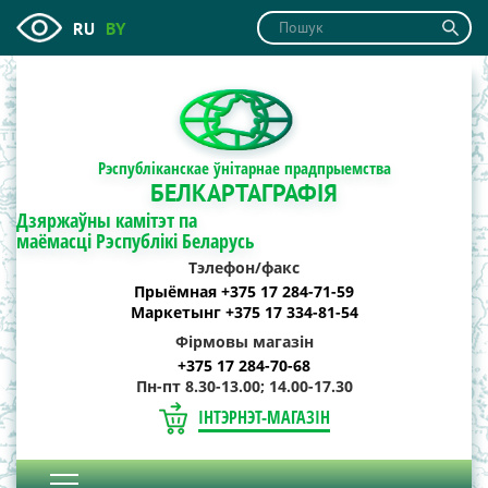
RU
BY
Рэспубліканскае ўнітарнае прадпрыемства
БЕЛКАРТАГРАФІЯ
Дзяржаўны камітэт па
маёмасці Рэспублікі Беларусь
Тэлефон/факс
Прыёмная +375 17 284-71-59
Маркетынг +375 17 334-81-54
Фірмовы магазін
+375 17 284-70-68
Пн-пт 8.30-13.00; 14.00-17.30
ІНТЭРНЭТ-МАГАЗІН