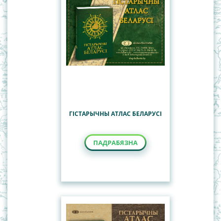
Карты для дзяцей
Карты міра
Карты паўшар'яў
Палітыка-адміністрацыйныя карты Рэспублікі
Беларусь
СНД
Турысцкiя карты
Чыгункі Рэспублікі Беларусь
ГІСТАРЫЧНЫ АТЛАС БЕЛАРУСІ
ПАДРАБЯЗНА