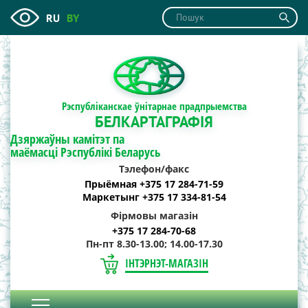
RU
BY
Рэспубліканскае ўнітарнае прадпрыемства
БЕЛКАРТАГРАФІЯ
Дзяржаўны камітэт па
маёмасці Рэспублікі Беларусь
Тэлефон/факс
Прыёмная +375 17 284-71-59
Маркетынг +375 17 334-81-54
Фірмовы магазін
+375 17 284-70-68
Пн-пт 8.30-13.00; 14.00-17.30
ІНТЭРНЭТ-МАГАЗІН