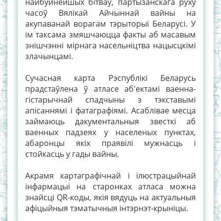
найбуйнейшых бітваў, партызанскага руху
часоў Вялікай Айчыннай вайны на
акупаванай ворагам тэрыторыі Беларусі. У
ім таксама змяшчаюцца факты аб масавым
знішчэнні мірнага насельніцтва нацысцкімі
злачынцамі.
Сучасная карта Рэспублікі Беларусь
прадстаўлена ў атласе аб'ектамі ваенна-
гістарычнай спадчыны з тэкставымі
апісаннямі і фатаграфіямі. Асаблівае месца
займаюць дакументальныя звесткі аб
ваенных падзеях у населеных пунктах,
абаронцы якіх праявілі мужнасць і
стойкасць у гады вайны.
Акрамя картаграфічнай і ілюстрацыйнай
інфармацыі на старонках атласа можна
знайсці QR-коды, якія вядуць на актуальныя
афіцыйныя тэматычныя інтэрнэт-крыніцы.