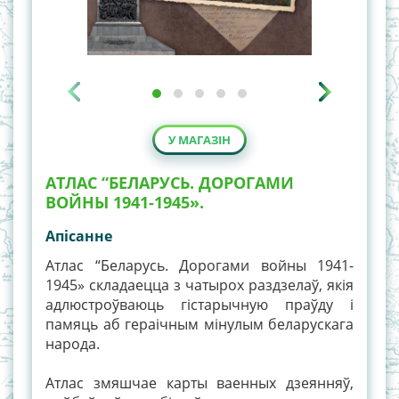
У МАГАЗІН
АТЛАС “БЕЛАРУСЬ. ДОРОГАМИ
ВОЙНЫ 1941-1945».
Апiсанне
Атлас “Беларусь. Дорогами войны 1941-
1945» складаецца з чатырох раздзелаў, якія
адлюстроўваюць гістарычную праўду і
памяць аб гераічным мінулым беларускага
народа.
Атлас змяшчае карты ваенных дзеянняў,