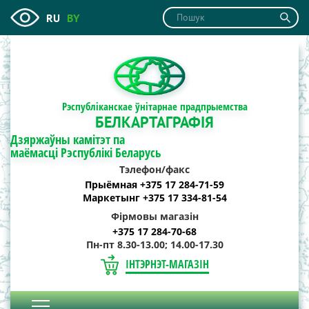
RU
BY
Рэспубліканскае ўнітарнае прадпрыемства
БЕЛКАРТАГРАФІЯ
Дзяржаўны камітэт па
маёмасці Рэспублікі Беларусь
Тэлефон/факс
Прыёмная +375 17 284-71-59
Маркетынг +375 17 334-81-54
Фірмовы магазін
+375 17 284-70-68
Пн-пт 8.30-13.00; 14.00-17.30
ІНТЭРНЭТ-МАГАЗІН