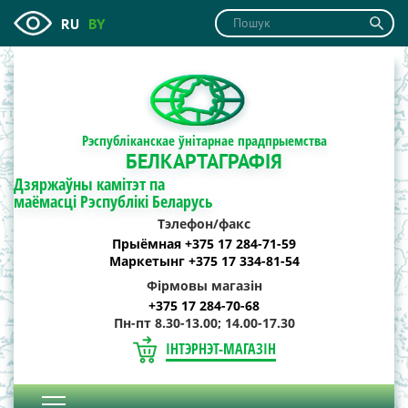
RU
BY
Рэспубліканскае ўнітарнае прадпрыемства
БЕЛКАРТАГРАФІЯ
Дзяржаўны камітэт па
маёмасці Рэспублікі Беларусь
Тэлефон/факс
Прыёмная +375 17 284-71-59
Маркетынг +375 17 334-81-54
Фірмовы магазін
+375 17 284-70-68
Пн-пт 8.30-13.00; 14.00-17.30
ІНТЭРНЭТ-МАГАЗІН