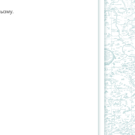
рызму.