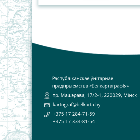
Рэспубліканскае ўнітарнае
прадпрыемства «Белкартаграфія»
пр. Машэрава, 17/2-1, 220029, Мінск
kartograf@belkarta.by
+375 17 284-71-59
+375 17 334-81-54