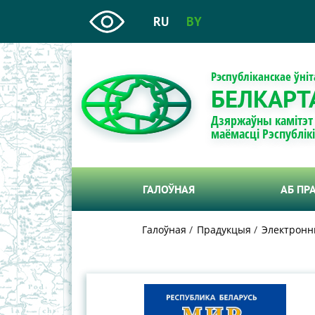
RU
BY
Рэспубліканскае ўні
БЕЛКАРТ
Дзяржаўны камітэт
маёмасці Рэспублік
ГАЛОЎНАЯ
АБ ПР
Галоўная
Прадукцыя
Электронн