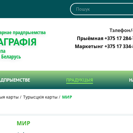
Тэлефон/
тарнае прадпрыемства
АГРАФІЯ
Прыёмная +375 17 284-
Маркетынг +375 17 334-
 па
і Беларусь
АДПРЫЕМСТВЕ
ПРАДУКЦЫЯ
Н
ыя карты
Турысцкія карты
МИР
МИР