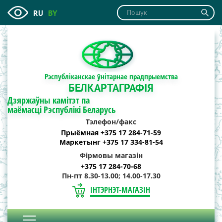
RU
BY
Рэспубліканскае ўнітарнае прадпрыемства
БЕЛКАРТАГРАФІЯ
Дзяржаўны камітэт па
маёмасці Рэспублікі Беларусь
Тэлефон/факс
Прыёмная +375 17 284-71-59
Маркетынг +375 17 334-81-54
Фірмовы магазін
+375 17 284-70-68
Пн-пт 8.30-13.00; 14.00-17.30
ІНТЭРНЭТ-МАГАЗІН