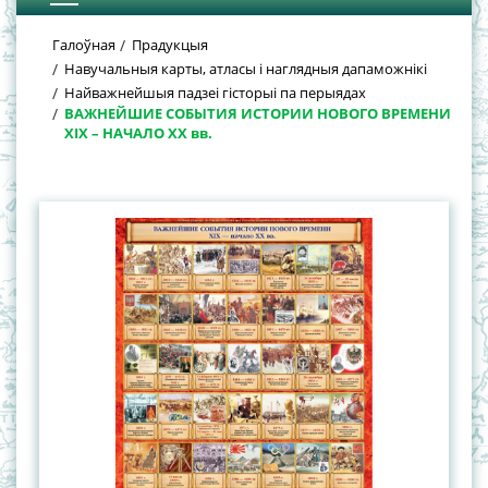
Галоўная
Прадукцыя
Навучальныя карты, атласы і наглядныя дапаможнікі
Найважнейшыя падзеі гісторыі па перыядах
ВАЖНЕЙШИЕ СОБЫТИЯ ИСТОРИИ НОВОГО ВРЕМЕНИ
XIХ – НАЧАЛО XХ вв.