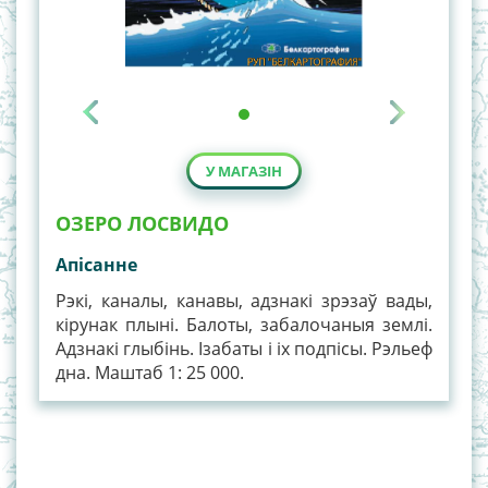
У МАГАЗІН
ОЗЕРО ЛОСВИДО
Апiсанне
Рэкі, каналы, канавы, адзнакі зрэзаў вады,
кірунак плыні. Балоты, забалочаныя землі.
Адзнакі глыбінь. Ізабаты і іх подпісы. Рэльеф
дна. Маштаб 1: 25 000.