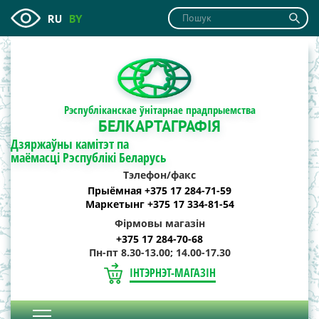
RU
BY
Рэспубліканскае ўнітарнае прадпрыемства
БЕЛКАРТАГРАФІЯ
Дзяржаўны камітэт па
маёмасці Рэспублікі Беларусь
Тэлефон/факс
Прыёмная +375 17 284-71-59
Маркетынг +375 17 334-81-54
Фірмовы магазін
+375 17 284-70-68
Пн-пт 8.30-13.00; 14.00-17.30
ІНТЭРНЭТ-МАГАЗІН