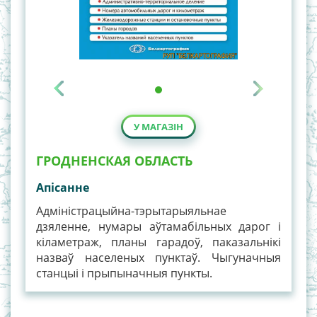
У МАГАЗІН
ГРОДНЕНСКАЯ ОБЛАСТЬ
Апiсанне
Адміністрацыйна-тэрытарыяльнае
дзяленне, нумары аўтамабільных дарог і
кіламетраж, планы гарадоў, паказальнікі
назваў населеных пунктаў. Чыгуначныя
станцыі і прыпыначныя пункты.