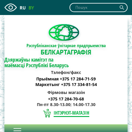
RU
BY
Рэспубліканскае ўнітарнае прадпрыемства
БЕЛКАРТАГРАФІЯ
Дзяржаўны камітэт па
маёмасці Рэспублікі Беларусь
Тэлефон/факс
Прыёмная +375 17 284-71-59
Маркетынг +375 17 334-81-54
Фірмовы магазін
+375 17 284-70-68
Пн-пт 8.30-13.00; 14.00-17.30
ІНТЭРНЭТ-МАГАЗІН