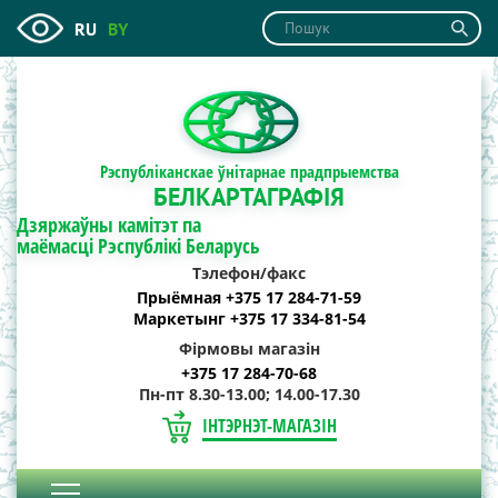
RU
BY
Рэспубліканскае ўнітарнае прадпрыемства
БЕЛКАРТАГРАФІЯ
Дзяржаўны камітэт па
маёмасці Рэспублікі Беларусь
Тэлефон/факс
Прыёмная +375 17 284-71-59
Маркетынг +375 17 334-81-54
Фірмовы магазін
+375 17 284-70-68
Пн-пт 8.30-13.00; 14.00-17.30
ІНТЭРНЭТ-МАГАЗІН