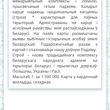
мемарыяльныя комплексы і помнікі,
прысвечаныя гэтым падзеям. Каларыт
карце надаюць нацыянальныя касцюмы
(строи) * характэрныя для пэўных
тэрыторый. Адлюстраваны на карце і
асноўныя рамёствы, якія распаўсюджаны ў
Беларусі. На палях карты размешчаны
выявы выбітных гістарычных асобаў зямлі
беларускай. Падарожнічайце разам з
картай і спазнавайце нашу дзіўную Радзіму.
Строй – назва традыцыйнага комплексу
беларускага народнага адзення на
тэрыторыі Беларусі і прылеглых дзяржаў:
Польшчы, Украіны і Расіі.
Маcштаб 1: за 1 500 000. Карта у кардоннай
вокладцы, складная.