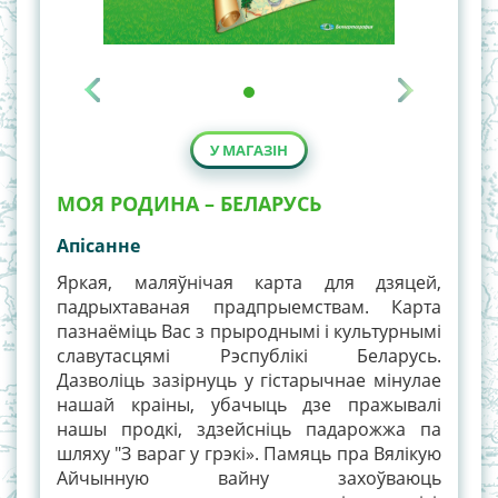
У МАГАЗІН
МОЯ РОДИНА – БЕЛАРУСЬ
Апiсанне
Яркая, маляўнічая карта для дзяцей,
падрыхтаваная прадпрыемствам. Карта
пазнаёміць Вас з прыроднымі і культурнымі
славутасцямі Рэспублікі Беларусь.
Дазволіць зазірнуць у гістарычнае мінулае
нашай краіны, убачыць дзе пражывалі
нашы продкі, здзейсніць падарожжа па
шляху "З вараг у грэкі». Памяць пра Вялікую
Айчынную вайну захоўваюць