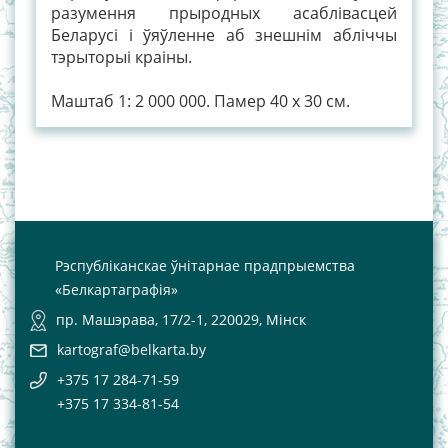
разумення прыродных асаблівасцей
Беларусі і ўяўленне аб знешнім абліччы
тэрыторыі краіны.
Маштаб 1: 2 000 000. Памер 40 х 30 см.
Рэспубліканскае ўнітарнае прадпрыемства
«Белкартаграфія»
пр. Машэрава, 17/2-1, 220029, Мінск
kartograf@belkarta.by
+375 17 284-71-59
+375 17 334-81-54