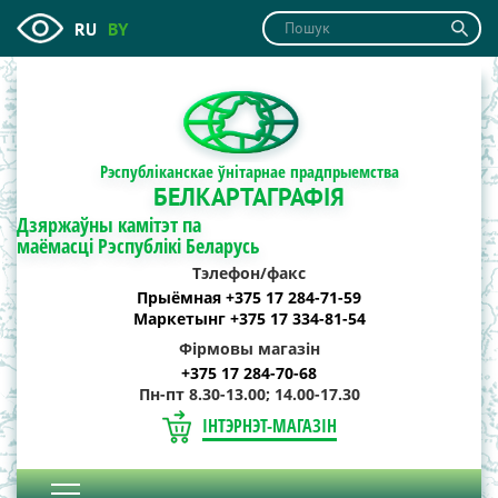
RU
BY
Рэспубліканскае ўнітарнае прадпрыемства
БЕЛКАРТАГРАФІЯ
Дзяржаўны камітэт па
маёмасці Рэспублікі Беларусь
Тэлефон/факс
Прыёмная +375 17 284-71-59
Маркетынг +375 17 334-81-54
Фірмовы магазін
+375 17 284-70-68
Пн-пт 8.30-13.00; 14.00-17.30
ІНТЭРНЭТ-МАГАЗІН