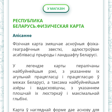
У МАГАЗІН
РЕСПУБЛИКА
БЕЛАРУСЬ.ФИЗИЧЕСКАЯ КАРТА
Апiсанне
Фізічная карта змяшчае асноўныя фізіка-
геаграфічныя звесткі, адлюстроўвае
асаблівасці прыроды і ландшафту Беларусі.
У легендзе карты пералічаны
найбуйнейшыя рэкі, з указаннем іх
агульнай працягласці і працягласцю ў
межах Беларусі, а таксама найбуйнейшыя
азёры і вадасховішчы, з указаннем
плошчай іх люстэркаў і максімальнай
глыбіні.
Карта ў нагляднай форме дае аснову для