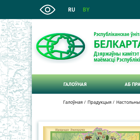
RU
BY
Рэспубліканскае ўні
БЕЛКАРТ
Дзяржаўны камітэт
маёмасці Рэспублік
ГАЛОЎНАЯ
АБ ПР
Галоўная
Прадукцыя
Настольны