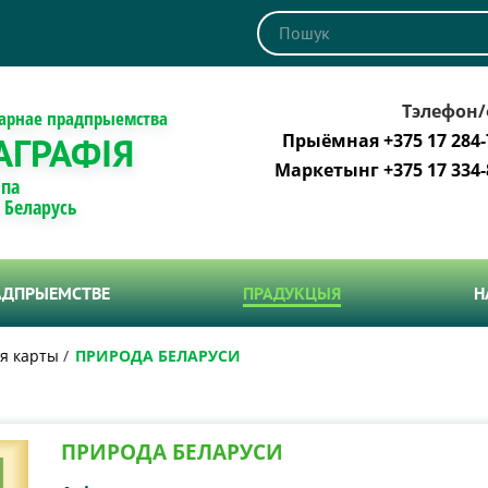
Тэлефон/
тарнае прадпрыемства
АГРАФІЯ
Прыёмная +375 17 284-
Маркетынг +375 17 334-
 па
і Беларусь
АДПРЫЕМСТВЕ
ПРАДУКЦЫЯ
Н
я карты
ПРИРОДА БЕЛАРУСИ
ПРИРОДА БЕЛАРУСИ