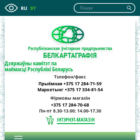
RU
BY
Рэспубліканскае ўнітарнае прадпрыемства
БЕЛКАРТАГРАФІЯ
Дзяржаўны камітэт па
маёмасці Рэспублікі Беларусь
Тэлефон/факс
Прыёмная +375 17 284-71-59
Маркетынг +375 17 334-81-54
Фірмовы магазін
+375 17 284-70-68
Пн-пт 8.30-13.00; 14.00-17.30
ІНТЭРНЭТ-МАГАЗІН