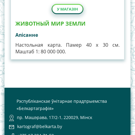
У МАГАЗІН
ЖИВОТНЫЙ МИР ЗЕМЛИ
Апiсанне
Настольная карта. Памер 40 х 30 см.
Маштаб 1: 80 000 000.
Рэспубліканскае ўнітарнае прадпрыемства
«Белкартаграфія»
пр. Машэрава, 17/2-1, 220029, Мінск
kartograf@belkarta.by