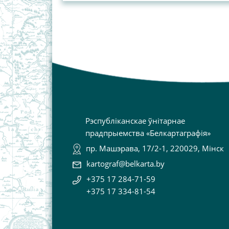
Рэспубліканскае ўнітарнае
прадпрыемства «Белкартаграфія»
пр. Машэрава, 17/2-1, 220029, Мінск
kartograf@belkarta.by
+375 17 284-71-59
+375 17 334-81-54