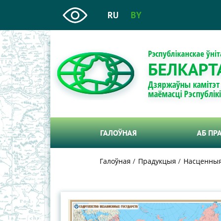
RU
BY
Рэспубліканскае ўні
БЕЛКАРТ
Дзяржаўны камітэт
маёмасці Рэспублік
ГАЛОЎНАЯ
АБ ПР
Галоўная
Прадукцыя
Насценныя