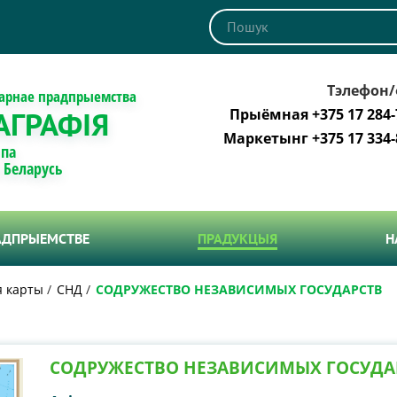
Тэлефон/
тарнае прадпрыемства
АГРАФІЯ
Прыёмная +375 17 284-
Маркетынг +375 17 334-
 па
і Беларусь
АДПРЫЕМСТВЕ
ПРАДУКЦЫЯ
Н
 карты
СНД
СОДРУЖЕСТВО НЕЗАВИСИМЫХ ГОСУДАРСТВ
СОДРУЖЕСТВО НЕЗАВИСИМЫХ ГОСУДА