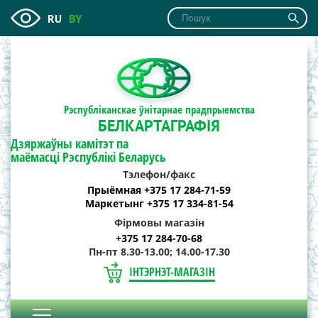
RU
BY
Рэспубліканскае ўнітарнае прадпрыемства
БЕЛКАРТАГРАФІЯ
Дзяржаўны камітэт па
маёмасці Рэспублікі Беларусь
Тэлефон/факс
Прыёмная +375 17 284-71-59
Маркетынг +375 17 334-81-54
Фірмовы магазін
+375 17 284-70-68
Пн-пт 8.30-13.00; 14.00-17.30
ІНТЭРНЭТ-МАГАЗІН