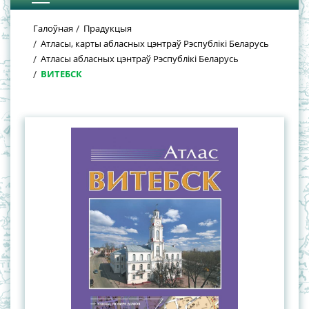
Галоўная
Прадукцыя
Атласы, карты абласных цэнтраў Рэспублікі Беларусь
Атласы абласных цэнтраў Рэспублікі Беларусь
ВИТЕБСК