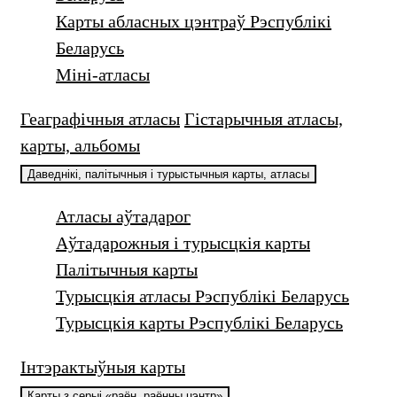
Карты абласных цэнтраў Рэспублікі
Беларусь
Міні-атласы
Геаграфічныя атласы
Гістарычныя атласы,
карты, альбомы
Даведнікі, палiтычныя i турыстычныя карты, атласы
Атласы аўтадарог
Аўтадарожныя і турысцкiя карты
Палiтычныя карты
Турысцкія атласы Рэспублікі Беларусь
Турысцкія карты Рэспублікі Беларусь
Інтэрактыўныя карты
Карты з серыі «раён, раённы цэнтр»