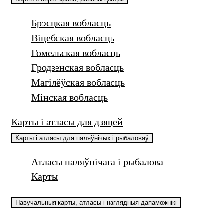
Брэсцкая вобласць
Віцебская вобласць
Гомельская вобласць
Гродзенская вобласць
Магілёўская вобласць
Мінская вобласць
Карты і атласы для дзяцей
Карты і атласы для паляўнічых і рыбаловаў
Атласы паляўнічага і рыбалова
Карты
Навучальныя карты, атласы і наглядныя дапаможнікі