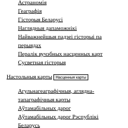
Астраномія
Геаграфія
Гісторыя Беларусі
Наглядныя дапаможнікі
Найважнейшыя падзеі гісторыі па
перыядах
Пералік вучэбных насценных карт
Сусветная гісторыя
Настольныя карты
Насценныя карты
Агульнагеаграфічныя, аглядна-
тапаграфічныя карты
Аўтамабільных дарог
Аўтамабільных дарог Рэспублікі
Беларусь