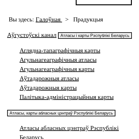
Вы здесь:
Галоўная
>
Прадукцыя
Аўгустоўскі канал
Атласы і карты Рэспублікі Беларусь
Аглядна-тапаграфічныя карты
Агульнагеаграфічныя атласы
Агульнагеаграфічныя карты
Аўтадарожныя атласы
Аўтадарожныя карты
Палітыка-адміністрацыйныя карты
Атласы, карты абласных цэнтраў Рэспублікі Беларусь
Атласы абласных цэнтраў Рэспублікі
Беларусь