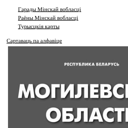
Гарады Мінскай вобласці
Раёны Мінскай вобласці
Турысцкія карты
Сартаваць па алфавіце