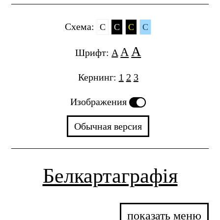
Cхема:
C
C
C
C
A
A
Шрифт:
A
Кернинг:
1
2
3
Изображения
Обычная версия
Белкартаграфія
показать меню