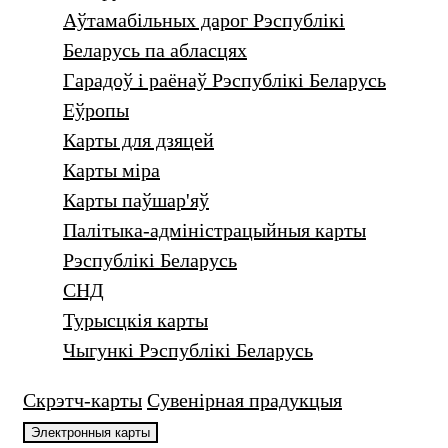
Аўтамабільных дарог Рэспублікі
Беларусь па абласцях
Гарадоў i раёнаў Рэспублікі Беларусь
Еўропы
Карты для дзяцей
Карты міра
Карты паўшар'яў
Палітыка-адміністрацыйныя карты
Рэспублікі Беларусь
СНД
Турысцкiя карты
Чыгункі Рэспублікі Беларусь
Скрэтч-карты
Сувенiрная прадукцыя
Электронныя карты