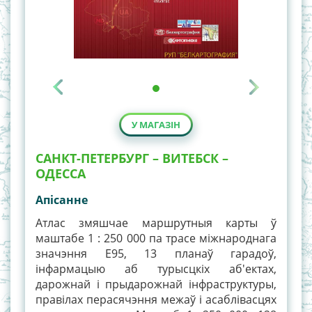
У МАГАЗІН
САНКТ-ПЕТЕРБУРГ – ВИТЕБСК –
ОДЕССА
Апiсанне
Атлас змяшчае маршрутныя карты ў
маштабе 1 : 250 000 па трасе міжнароднага
значэння Е95, 13 планаў гарадоў,
інфармацыю аб турысцкіх аб'ектах,
дарожнай і прыдарожнай інфраструктуры,
правілах перасячэння межаў і асаблівасцях