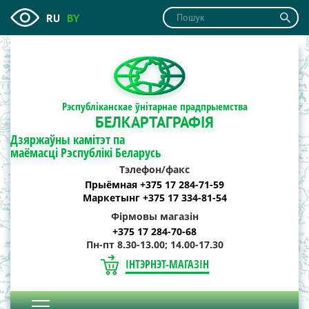
RU
BY
Рэспубліканскае ўнітарнае прадпрыемства
БЕЛКАРТАГРАФІЯ
Дзяржаўны камітэт па
маёмасці Рэспублікі Беларусь
Тэлефон/факс
Прыёмная +375 17 284-71-59
Маркетынг +375 17 334-81-54
Фірмовы магазін
+375 17 284-70-68
Пн-пт 8.30-13.00; 14.00-17.30
ІНТЭРНЭТ-МАГАЗІН