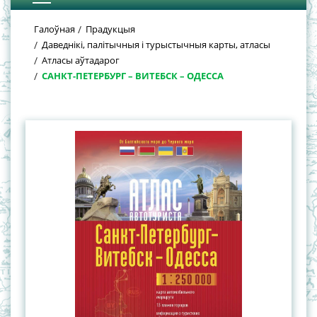
Галоўная
Прадукцыя
Даведнікі, палiтычныя i турыстычныя карты, атласы
Атласы аўтадарог
САНКТ-ПЕТЕРБУРГ – ВИТЕБСК – ОДЕССА