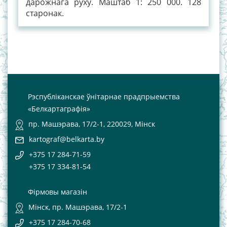
дарожнага руху. Маштаб 1: 250 000. 128
старонак.
Рэспубліканскае ўнітарнае прадпрыемства
«Белкартаграфія»
пр. Машэрава, 17/2-1, 220029, Мінск
kartograf@belkarta.by
+375 17 284-71-59
+375 17 334-81-54
Фірмовы магазін
Мінск, пр. Машэрава, 17/2-1
+375 17 284-70-68