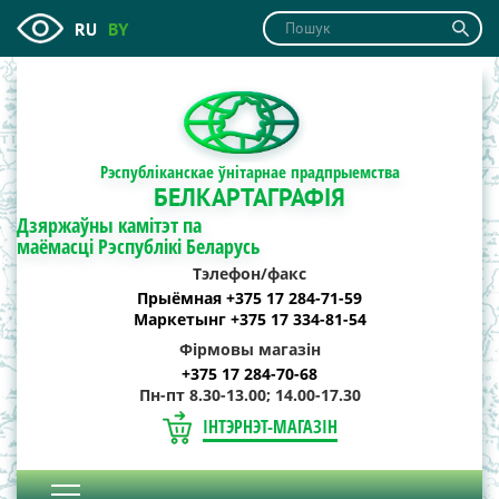
RU
BY
Рэспубліканскае ўнітарнае прадпрыемства
БЕЛКАРТАГРАФІЯ
Дзяржаўны камітэт па
маёмасці Рэспублікі Беларусь
Тэлефон/факс
Прыёмная +375 17 284-71-59
Маркетынг +375 17 334-81-54
Фірмовы магазін
+375 17 284-70-68
Пн-пт 8.30-13.00; 14.00-17.30
ІНТЭРНЭТ-МАГАЗІН