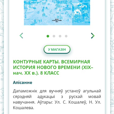
У МАГАЗІН
КОНТУРНЫЕ КАРТЫ. ВСЕМИРНАЯ
ИСТОРИЯ НОВОГО ВРЕМЕНИ (XIX–
нач. XX в.). 8 КЛАСС
Апiсанне
Дапаможнік для вучняў устаноў агульнай
сярэдняй адукацыі з рускай мовай
навучання. Аўтары: Ул. С. Кошалеў, Н. Ул.
Кошалева.