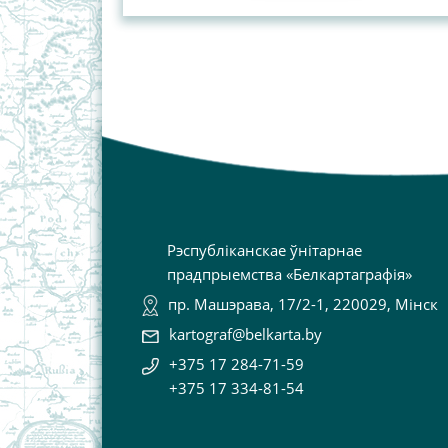
Рэспубліканскае ўнітарнае
прадпрыемства «Белкартаграфія»
пр. Машэрава, 17/2-1, 220029, Мінск
kartograf@belkarta.by
+375 17 284-71-59
+375 17 334-81-54