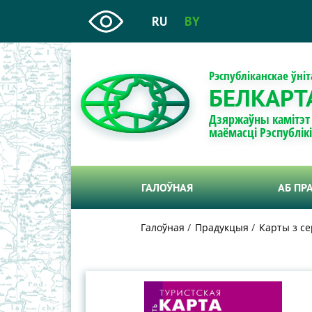
RU
BY
Рэспубліканскае ўні
БЕЛКАРТ
Дзяржаўны камітэт
маёмасці Рэспублік
ГАЛОЎНАЯ
АБ ПР
Галоўная
Прадукцыя
Карты з се