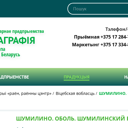
Тэлефон/
тарнае прадпрыемства
АГРАФІЯ
Прыёмная +375 17 284-
Маркетынг +375 17 334-
 па
і Беларусь
АДПРЫЕМСТВЕ
ПРАДУКЦЫЯ
Н
рыі «раён, раённы цэнтр»
Віцебская вобласць
ШУМИЛИНО. 
ШУМИЛИНО. ОБОЛЬ. ШУМИЛИНСКИЙ 