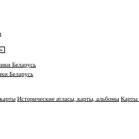
ы
сь
лики Беларусь
ики Беларусь
карты
Исторические атласы, карты, альбомы
Карты 