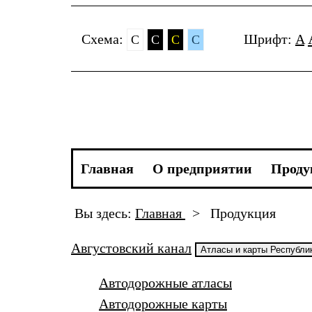
Cхема:
Шрифт:
A
C
C
C
C
Главная
О предприятии
Проду
Вы здесь:
Главная
>
Продукция
Августовский канал
Атласы и карты Республи
Автодорожные атласы
Автодорожные карты