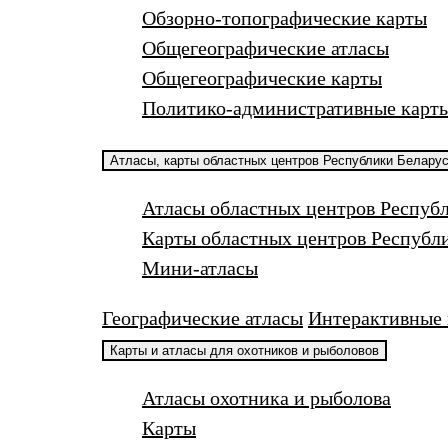
Обзорно-топографические карты
Общегеографические атласы
Общегеографические карты
Политико-административные карт
Атласы, карты областных центров Республики Белару
Атласы областных центров Респуб
Карты областных центров Республ
Мини-атласы
Географические атласы
Интерактивные 
Карты и атласы для охотников и рыболовов
Атласы охотника и рыболова
Карты