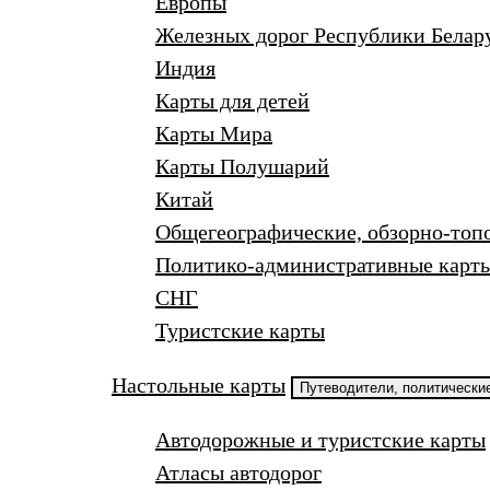
Европы
Железных дорог Республики Белар
Индия
Карты для детей
Карты Мира
Карты Полушарий
Китай
Общегеографические, обзорно-топ
Политико-административные карты
СНГ
Туристские карты
Настольные карты
Путеводители, политические
Автодорожные и туристские карты
Атласы автодорог