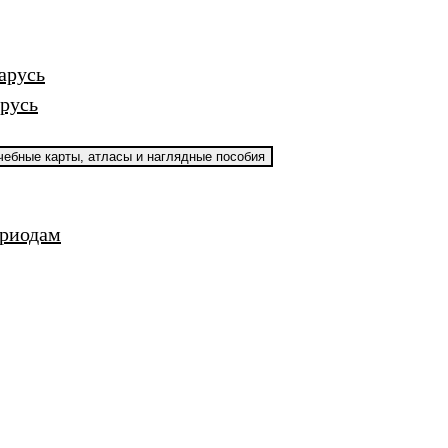
арусь
русь
чебные карты, атласы и наглядные пособия
ериодам