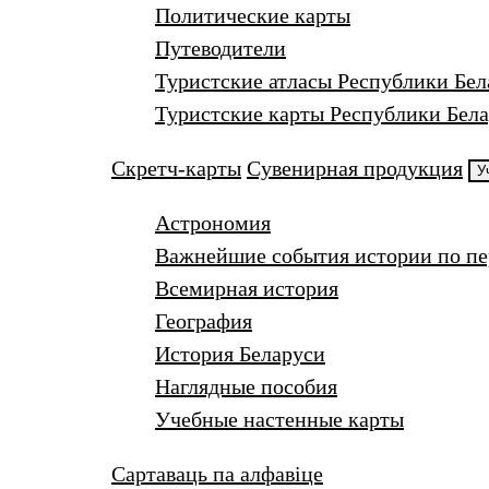
Политические карты
Путеводители
Туристские атласы Республики Бел
Туристские карты Республики Бела
Скретч-карты
Сувенирная продукция
У
Астрономия
Важнейшие события истории по п
Всемирная история
География
История Беларуси
Наглядные пособия
Учебные настенные карты
Сартаваць па алфавіце