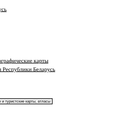
усь
ографические карты
 Республики Беларусь
 и туристские карты, атласы