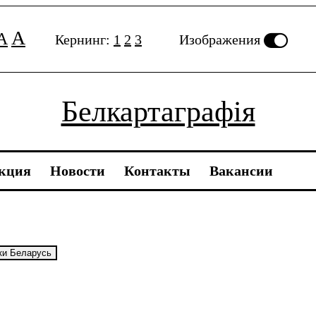
A
A
Кернинг:
1
2
3
Изображения
Белкартаграфія
кция
Новости
Контакты
Вакансии
ки Беларусь