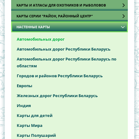
КАРТЫ И АТЛАСЫ ДЛЯ ОХОТНИКОВ И РЫБОЛОВОВ
КАРТЫ СЕРИИ "РАЙОН, РАЙОННЫЙ ЦЕНТР"
Атласы охотника и рыболова
НАСТЕННЫЕ КАРТЫ
Карты
Брестская область
Витебская область
Автомобильных дорог
Гомельская область
Автомобильных дорог Республики Беларусь
Гродненская область
Автомобильных дорог Республики Беларусь по
областям
Минская область
Городов и районов Республики Беларусь
Могилёвская область
Европы
Железных дорог Республики Беларусь
Индия
Карты для детей
Карты Мира
Карты Полушарий