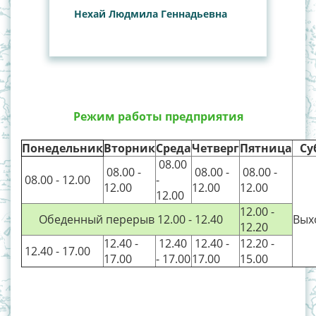
Нехай Людмила Геннадьевна
Режим работы предприятия
Понедельник
Вторник
Среда
Четверг
Пятница
Су
0
8.00
0
8.00 -
0
8.00 -
0
8.00 -
0
8.00 - 12.00
-
12.00
12.00
12.00
12.00
12.00 -
Обеденный перерыв 12.00 - 12.40
Вых
12.20
12.40 -
12.40
12.40 -
12.20 -
12.40 - 17.00
17.00
- 17.00
17.00
15.00