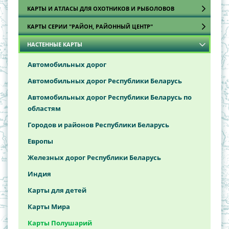
КАРТЫ И АТЛАСЫ ДЛЯ ОХОТНИКОВ И РЫБОЛОВОВ
КАРТЫ СЕРИИ "РАЙОН, РАЙОННЫЙ ЦЕНТР"
Атласы охотника и рыболова
НАСТЕННЫЕ КАРТЫ
Карты
Брестская область
Витебская область
Автомобильных дорог
Гомельская область
Автомобильных дорог Республики Беларусь
Гродненская область
Автомобильных дорог Республики Беларусь по
областям
Минская область
Городов и районов Республики Беларусь
Могилёвская область
Европы
Железных дорог Республики Беларусь
Индия
Карты для детей
Карты Мира
Карты Полушарий