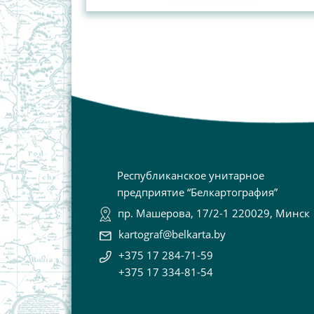
Республиканское унитарное
предприятие “Белкартография”
пр. Машерова, 17/2-1 220029, Минск
kartograf@belkarta.by
+375 17 284-71-59
+375 17 334-81-54