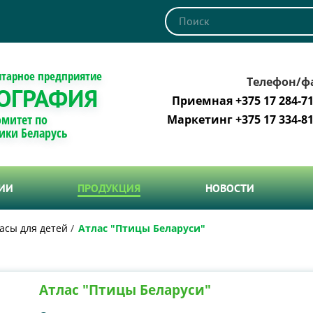
итарное предприятие
Телефон/ф
ОГРАФИЯ
Приемная +375 17 284-71
омитет по
Маркетинг +375 17 334-81
ики Беларусь
ТИИ
ПРОДУКЦИЯ
НОВОСТИ
асы для детей
Атлас "Птицы Беларуси"
Атлас "Птицы Беларуси"