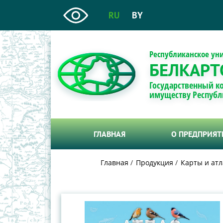
RU
BY
Республиканское ун
БЕЛКАРТ
Государственный к
имуществу Республ
ГЛАВНАЯ
О ПРЕДПРИЯ
Главная
Продукция
Карты и атл