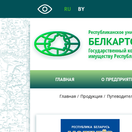
RU
BY
Республиканское ун
БЕЛКАРТ
Государственный к
имуществу Республ
ГЛАВНАЯ
О ПРЕДПРИЯ
Главная
Продукция
Путеводител