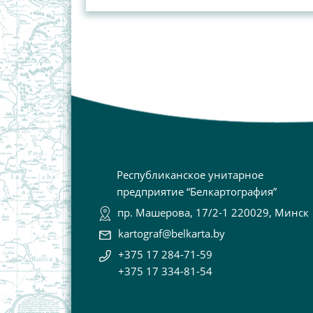
Республиканское унитарное
предприятие “Белкартография”
пр. Машерова, 17/2-1 220029, Минск
kartograf@belkarta.by
+375 17 284-71-59
+375 17 334-81-54