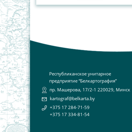
Республиканское унитарное
предприятие “Белкартография”
пр. Машерова, 17/2-1 220029, Минск
kartograf@belkarta.by
+375 17 284-71-59
+375 17 334-81-54