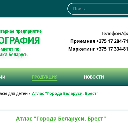
итарное предприятие
Телефон/ф
ОГРАФИЯ
Приемная +375 17 284-71
омитет по
Маркетинг +375 17 334-81
ики Беларусь
ТИИ
ПРОДУКЦИЯ
НОВОСТИ
асы для детей
Атлас "Города Беларуси. Брест"
Атлас "Города Беларуси. Брест"