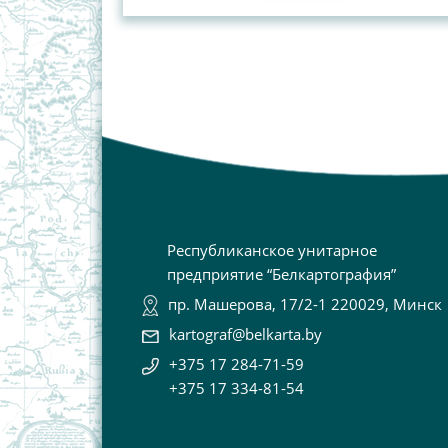
Республиканское унитарное
предприятие “Белкартография”
пр. Машерова, 17/2-1 220029, Минск
kartograf@belkarta.by
+375 17 284-71-59
+375 17 334-81-54