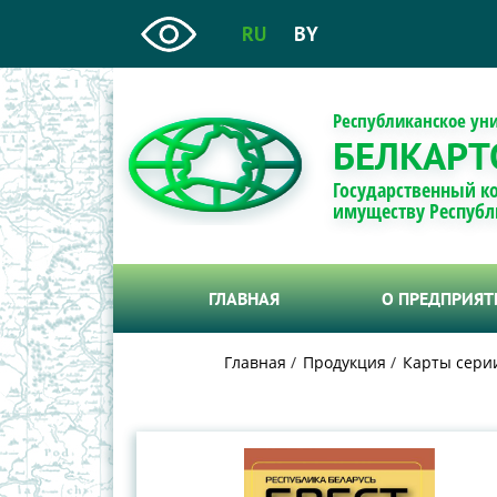
RU
BY
Республиканское ун
БЕЛКАРТ
Государственный к
имуществу Республ
ГЛАВНАЯ
О ПРЕДПРИЯ
Главная
Продукция
Карты сери