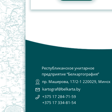
Республиканское унитарное
предприятие “Белкартография”
пр. Машерова, 17/2-1 220029, Минск
kartograf@belkarta.by
+375 17 284-71-59
+375 17 334-81-54