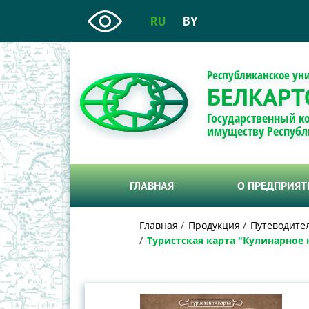
RU
BY
Республиканское ун
БЕЛКАРТ
Государственный к
имуществу Республ
ГЛАВНАЯ
О ПРЕДПРИЯ
Главная
Продукция
Путеводител
Туристская карта "Кулинарное 