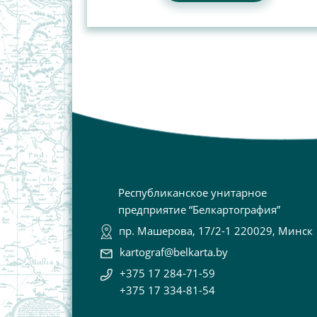
Республиканское унитарное
предприятие “Белкартография”
пр. Машерова, 17/2-1 220029, Минск
kartograf@belkarta.by
+375 17 284-71-59
+375 17 334-81-54