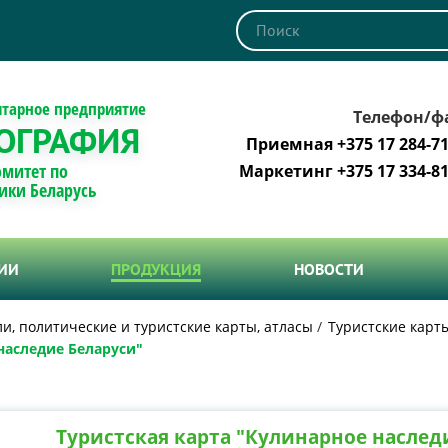
итарное предприятие
Телефон/ф
ОГРАФИЯ
Приемная +375 17 284-71
омитет по
Маркетинг +375 17 334-81
ики Беларусь
ТИИ
ПРОДУКЦИЯ
НОВОСТИ
и, политические и туристские карты, атласы
Туристские карт
наследие Беларуси"
Туристская карта "Кулинарное наслед