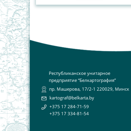
Республиканское унитарное
предприятие “Белкартография”
пр. Машерова, 17/2-1 220029, Минск
kartograf@belkarta.by
+375 17 284-71-59
+375 17 334-81-54