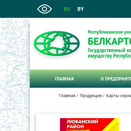
RU
BY
Республиканское ун
БЕЛКАРТ
Государственный к
имуществу Республ
ГЛАВНАЯ
О ПРЕДПРИЯ
Главная
Продукция
Карты сери