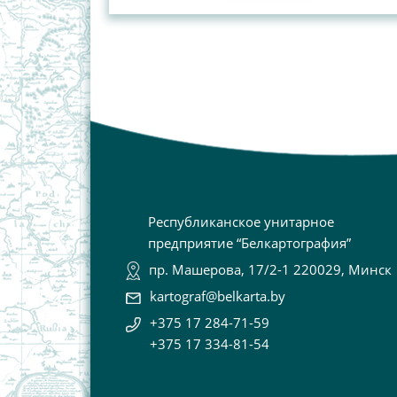
Республиканское унитарное
предприятие “Белкартография”
пр. Машерова, 17/2-1 220029, Минск
kartograf@belkarta.by
+375 17 284-71-59
+375 17 334-81-54