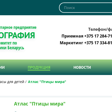
итарное предприятие
Телефон/ф
ОГРАФИЯ
Приемная +375 17 284-71
омитет по
Маркетинг +375 17 334-81
ики Беларусь
ТИИ
ПРОДУКЦИЯ
НОВОСТИ
асы для детей
Атлас "Птицы мира"
Атлас "Птицы мира"