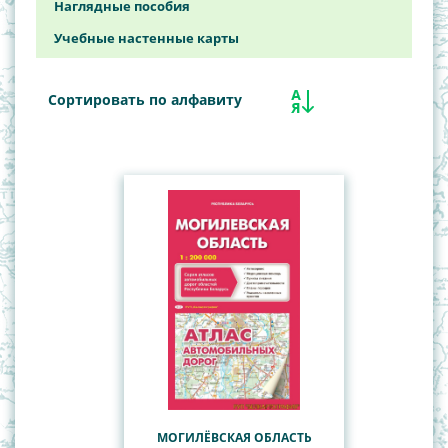
Наглядные пособия
Общегеографические, обзорно-
Учебные настенные карты
топографические карты
Политико-административные карты Республики
Сортировать по алфавиту
Беларусь
СНГ
Туристские карты
МОГИЛЁВСКАЯ ОБЛАСТЬ