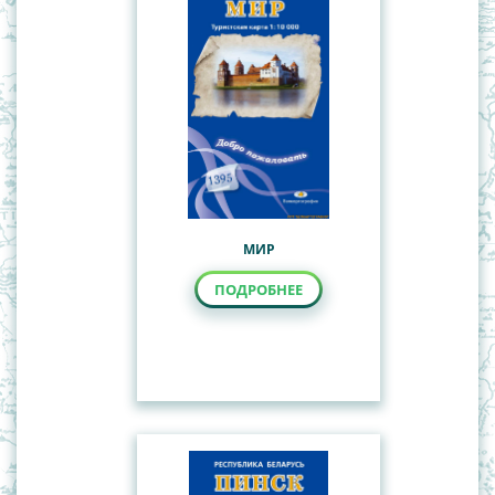
Китай
Наглядные пособия
Общегеографические, обзорно-
Учебные настенные карты
топографические карты
Политико-административные карты Республики
Беларусь
СНГ
Туристские карты
МИР
ПОДРОБНЕЕ