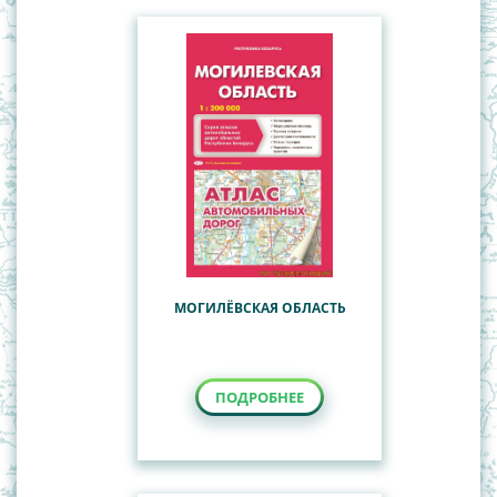
Карты Мира
География
Карты Полушарий
История Беларуси
Китай
Наглядные пособия
Общегеографические, обзорно-
Учебные настенные карты
топографические карты
Политико-административные карты Республики
Беларусь
СНГ
Туристские карты
МОГИЛЁВСКАЯ ОБЛАСТЬ
ПОДРОБНЕЕ