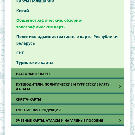
Карты Полушарий
Китай
Общегеографические, обзорно-
топографические карты
Политико-административные карты Республики
Беларусь
СНГ
Туристские карты
НАСТОЛЬНЫЕ КАРТЫ
ПУТЕВОДИТЕЛИ, ПОЛИТИЧЕСКИЕ И ТУРИСТСКИЕ КАРТЫ,
АТЛАСЫ
СКРЕТЧ-КАРТЫ
Автодорожные и туристские карты
СУВЕНИРНАЯ ПРОДУКЦИЯ
Атласы автодорог
Политические карты
УЧЕБНЫЕ КАРТЫ, АТЛАСЫ И НАГЛЯДНЫЕ ПОСОБИЯ
Путеводители
Астрономия