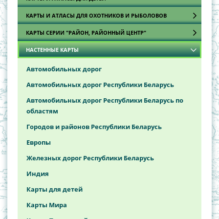
Политико-административные карты
КАРТЫ И АТЛАСЫ ДЛЯ ОХОТНИКОВ И РЫБОЛОВОВ
КАРТЫ СЕРИИ "РАЙОН, РАЙОННЫЙ ЦЕНТР"
Атласы охотника и рыболова
НАСТЕННЫЕ КАРТЫ
Карты
Брестская область
Витебская область
Автомобильных дорог
Гомельская область
Автомобильных дорог Республики Беларусь
Гродненская область
Автомобильных дорог Республики Беларусь по
областям
Минская область
Городов и районов Республики Беларусь
Могилёвская область
Европы
Железных дорог Республики Беларусь
Индия
Карты для детей
Карты Мира