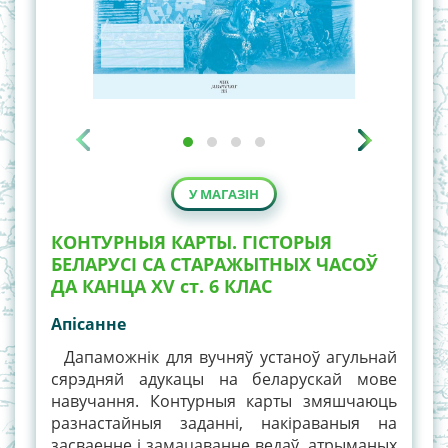
У МАГАЗІН
КОНТУРНЫЯ КАРТЫ. ГІСТОРЫЯ
БЕЛАРУСІ СА СТАРАЖЫТНЫХ ЧАСОЎ
ДА КАНЦА XV ст. 6 КЛАС
Апiсанне
Дапаможнік для вучняў устаноў агульнай
сярэдняй адукацы на беларускай мове
навучання. Контурныя карты змяшчаюць
разнастайныя заданні, накіраваныя на
засваенне і замацаванне ведаў, атрыманых