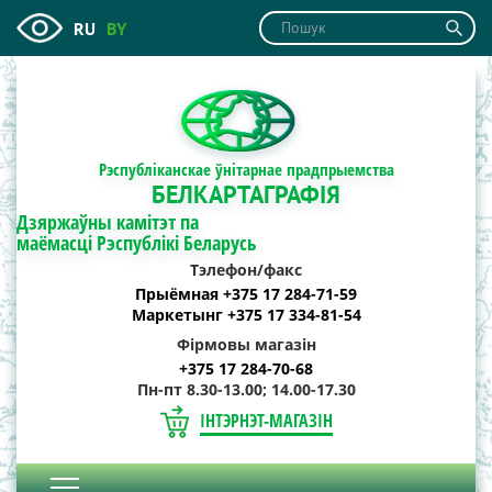
RU
BY
Рэспубліканскае ўнітарнае прадпрыемства
БЕЛКАРТАГРАФІЯ
Дзяржаўны камітэт па
маёмасці Рэспублікі Беларусь
Тэлефон/факс
Прыёмная +375 17 284-71-59
Маркетынг +375 17 334-81-54
Фірмовы магазін
+375 17 284-70-68
Пн-пт 8.30-13.00; 14.00-17.30
ІНТЭРНЭТ-МАГАЗІН