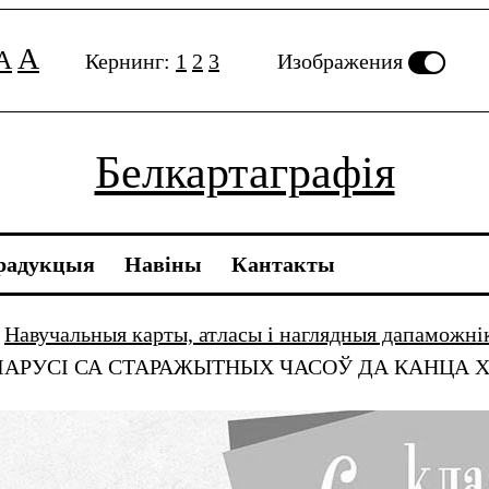
A
A
Кернинг:
1
2
3
Изображения
Белкартаграфія
радукцыя
Навiны
Кантакты
Навучальныя карты, атласы і наглядныя дапаможні
АРУСІ СА СТАРАЖЫТНЫХ ЧАСОЎ ДА КАНЦА XV 