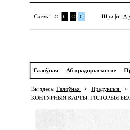
Cхема:
Шрифт:
A
C
C
C
C
Галоўная
Аб прадпрыемстве
П
Вы здесь:
Галоўная
>
Прадукцыя
>
КОНТУРНЫЯ КАРТЫ. ГІСТОРЫЯ БЕЛ