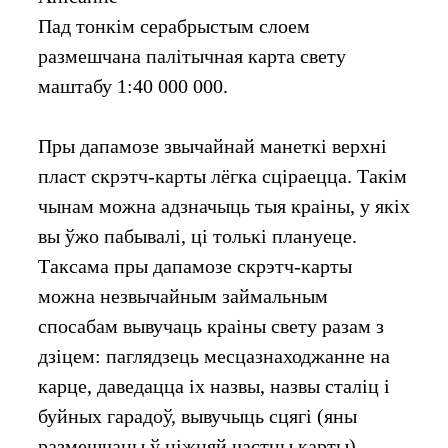
Пад тонкім серабрыстым слоем
размешчана палітычная карта свету
маштабу 1:40 000 000.
Пры дапамозе звычайнай манеткі верхні
пласт скрэтч-карты лёгка сціраецца. Такім
чынам можна адзначыць тыя краіны, у якіх
вы ўжо пабывалі, ці толькі плануеце.
Таксама пры дапамозе скрэтч-карты
можна незвычайным займальным
спосабам вывучаць краіны свету разам з
дзіцем: паглядзець месцазнаходжанне на
карце, даведацца іх назвы, назвы сталіц і
буйных гарадоў, вывучыць сцягі (яны
размешчаны ў ніжняй частцы карты).