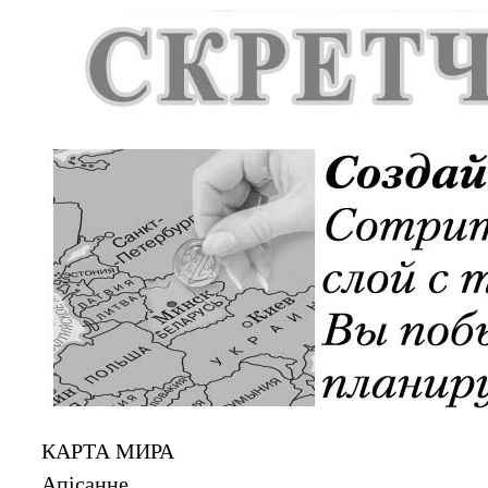
КАРТА МИРА
Апiсанне