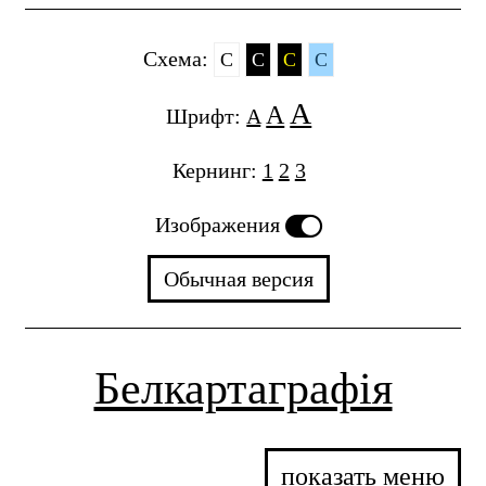
Cхема:
C
C
C
C
A
A
Шрифт:
A
Кернинг:
1
2
3
Изображения
Обычная версия
Белкартаграфія
показать меню