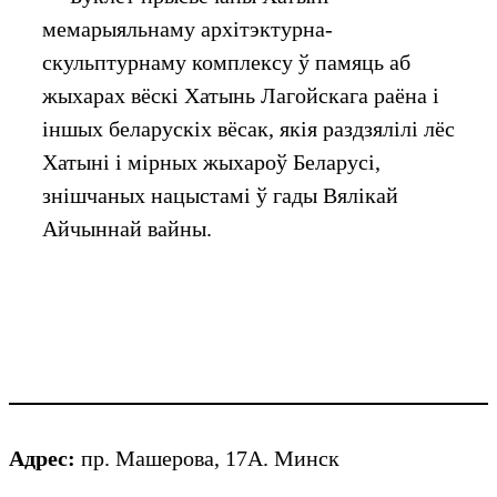
мемарыяльнаму архітэктурна-
скульптурнаму комплексу ў памяць аб
жыхарах вёскі Хатынь Лагойскага раёна і
іншых беларускіх вёсак, якiя раздзялiлi лёс
Хатыні і мірных жыхароў Беларусі,
знішчаных нацыстамі ў гады Вялікай
Айчыннай вайны.
Адрес:
пр. Машерова, 17А. Минск