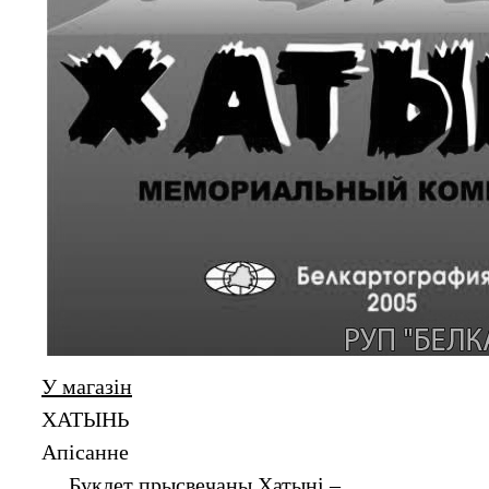
У магазін
ХАТЫНЬ
Апiсанне
Буклет прысвечаны Хатыні –