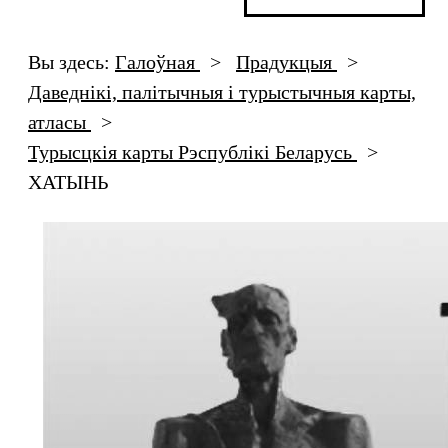
Вы здесь:
Галоўная
>
Прадукцыя
>
Даведнікі, палiтычныя i турыстычныя карты,
атласы
>
Турысцкія карты Рэспублікі Беларусь
>
ХАТЫНЬ