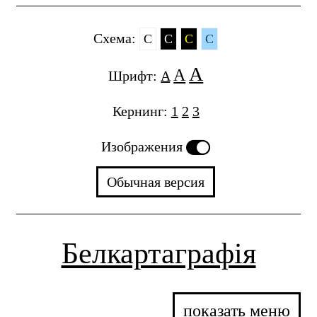
Cхема:
C
C
C
C
A
A
Шрифт:
A
Кернинг:
1
2
3
Изображения
Обычная версия
Белкартаграфія
показать меню