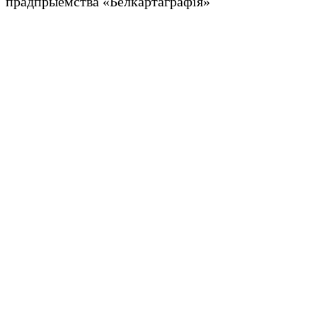
прадпрыемства «Белкартаграфія»