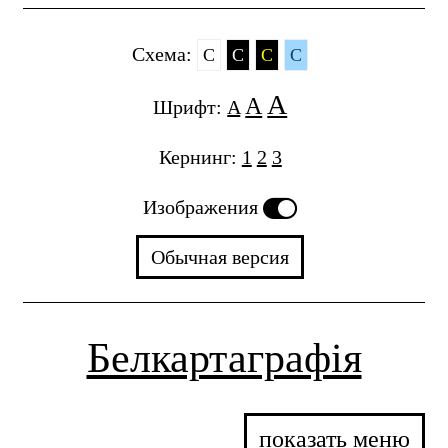
Cхема:
C
C
C
C
A
A
Шрифт:
A
Кернинг:
1
2
3
Изображения
Обычная версия
Белкартаграфія
показать меню