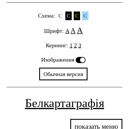
Cхема:
C
C
C
C
A
A
Шрифт:
A
Кернинг:
1
2
3
Изображения
Обычная версия
Белкартаграфія
показать меню