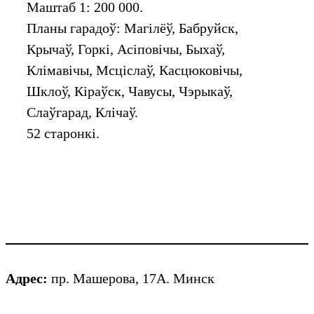
Маштаб 1: 200 000.
Планы гарадоў: Магілёў, Бабруйск,
Крычаў, Горкі, Асіповічы, Быхаў,
Клімавічы, Мсціслаў, Касцюковічы,
Шклоў, Кіраўск, Чавусы, Чэрыкаў,
Слаўгарад, Клічаў.
52 старонкі.
Адрес:
пр. Машерова, 17А. Минск