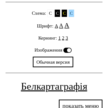
Cхема:
C
C
C
C
A
A
Шрифт:
A
Кернинг:
1
2
3
Изображения
Обычная версия
Белкартаграфія
показать меню