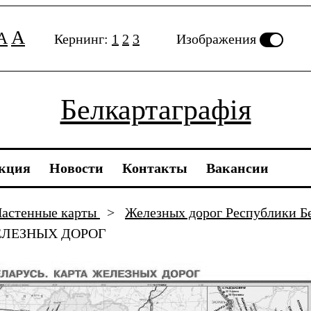
A
A
Кернинг:
1
2
3
Изображения
Белкартаграфія
кция
Новости
Контакты
Вакансии
астенные карты
>
Железных дорог Республики Б
ЕЛЕЗНЫХ ДОРОГ