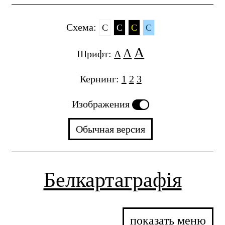
Cхема:
C
C
C
C
A
A
Шрифт:
A
Кернинг:
1
2
3
Изображения
Обычная версия
Белкартаграфія
показать меню