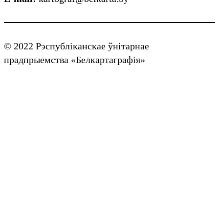
© 2022 Рэспубліканскае ўнітарнае
прадпрыемства «Белкартаграфія»