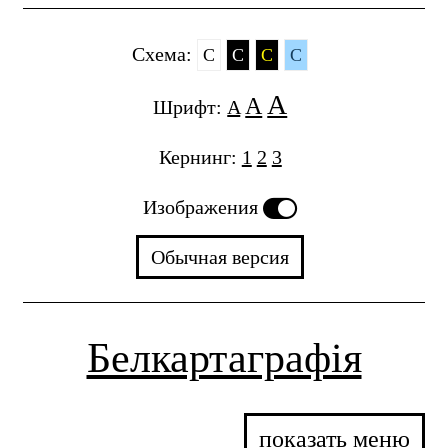
Cхема:
C
C
C
C
A
A
Шрифт:
A
Кернинг:
1
2
3
Изображения
Обычная версия
Белкартаграфія
показать меню