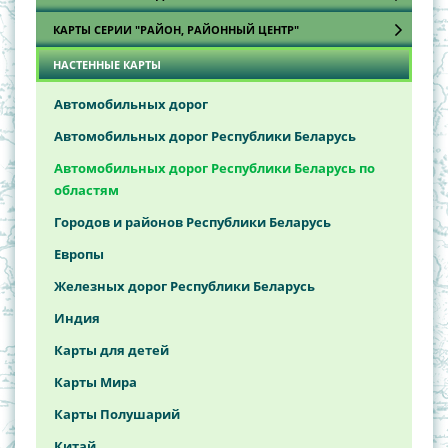
КАРТЫ СЕРИИ "РАЙОН, РАЙОННЫЙ ЦЕНТР"
Атласы охотника и рыболова
НАСТЕННЫЕ КАРТЫ
Карты
Брестская область
Витебская область
Автомобильных дорог
Гомельская область
Автомобильных дорог Республики Беларусь
Гродненская область
Автомобильных дорог Республики Беларусь по
областям
Минская область
Городов и районов Республики Беларусь
Могилёвская область
Европы
Железных дорог Республики Беларусь
Индия
Карты для детей
Карты Мира
Карты Полушарий
Китай