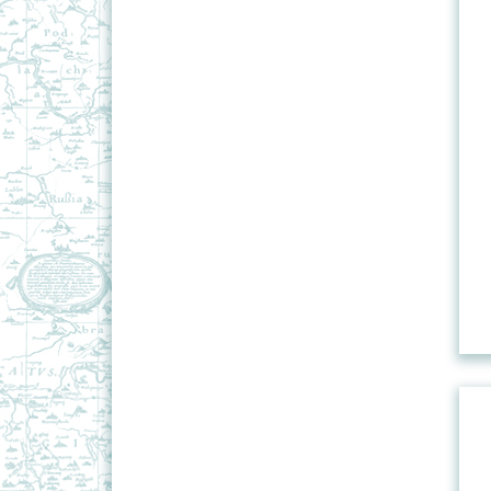
Политико-административные
карты Республики Беларусь
СНГ
Туристские карты