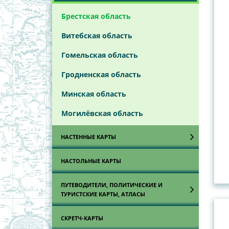
Карты
Брестская область
Витебская область
Гомельская область
Гродненская область
Минская область
Могилёвская область
НАСТЕННЫЕ КАРТЫ
Автомобильных дорог
НАСТОЛЬНЫЕ КАРТЫ
Автомобильных дорог
ПУТЕВОДИТЕЛИ, ПОЛИТИЧЕСКИЕ И
Республики Беларусь
ТУРИСТСКИЕ КАРТЫ, АТЛАСЫ
Автомобильных дорог
Автодорожные и туристские
СКРЕТЧ-КАРТЫ
Республики Беларусь по