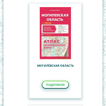
Карты Мира
География
Карты Полушарий
История Беларуси
Китай
Наглядные пособия
Общегеографические, обзорно-
Учебные настенные карты
топографические карты
Политико-административные карты Республики
Беларусь
СНГ
Туристские карты
МОГИЛЁВСКАЯ ОБЛАСТЬ
ПОДРОБНЕЕ