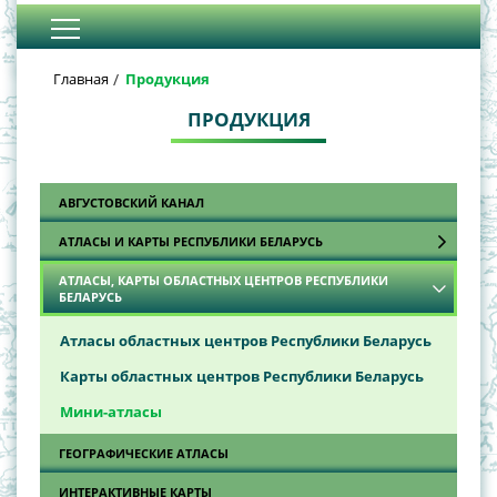
Главная
Продукция
ПРОДУКЦИЯ
АВГУСТОВСКИЙ КАНАЛ
АТЛАСЫ И КАРТЫ РЕСПУБЛИКИ БЕЛАРУСЬ
АТЛАСЫ, КАРТЫ ОБЛАСТНЫХ ЦЕНТРОВ РЕСПУБЛИКИ
Автодорожные атласы
БЕЛАРУСЬ
Автодорожные карты
Атласы областных центров Республики Беларусь
Обзорно-топографические карты
Карты областных центров Республики Беларусь
Общегеографические атласы
Мини-атласы
Общегеографические карты
ГЕОГРАФИЧЕСКИЕ АТЛАСЫ
Политико-административные карты
ИНТЕРАКТИВНЫЕ КАРТЫ